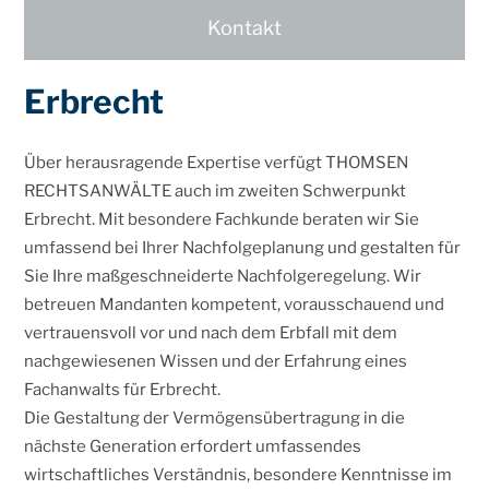
Erbre
Kontakt
Verwa
Erbrecht
Mediz
Über herausragende Expertise verfügt THOMSEN
Kontakt
RECHTSANWÄLTE auch im zweiten Schwerpunkt
Seminare
Erbrecht. Mit besondere Fachkunde beraten wir Sie
umfassend bei Ihrer Nachfolgeplanung und gestalten für
Newslett
Sie Ihre maßgeschneiderte Nachfolgeregelung. Wir
Karriere
betreuen Mandanten kompetent, vorausschauend und
vertrauensvoll vor und nach dem Erbfall mit dem
Impress
nachgewiesenen Wissen und der Erfahrung eines
Datensch
Fachanwalts für Erbrecht.
Die Gestaltung der Vermögensübertragung in die
nächste Generation erfordert umfassendes
wirtschaftliches Verständnis, besondere Kenntnisse im