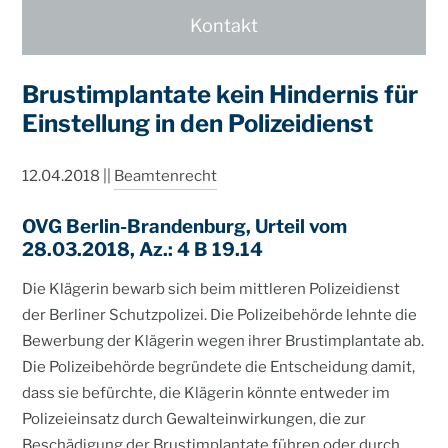
Erbre
Kontakt
Verwa
Brustimplantate kein Hindernis für
Mediz
Einstellung in den Polizeidienst
Kontakt
12.04.2018
||
Beamtenrecht
Seminare
OVG Berlin-Brandenburg, Urteil vom
Newslett
28.03.2018, Az.: 4 B 19.14
Karriere
Die Klägerin bewarb sich beim mittleren Polizeidienst
der Berliner Schutzpolizei. Die Polizeibehörde lehnte die
Impress
Bewerbung der Klägerin wegen ihrer Brustimplantate ab.
Datensch
Die Polizeibehörde begründete die Entscheidung damit,
dass sie befürchte, die Klägerin könnte entweder im
Polizeieinsatz durch Gewalteinwirkungen, die zur
Beschädigung der Brustimplantate führen oder durch