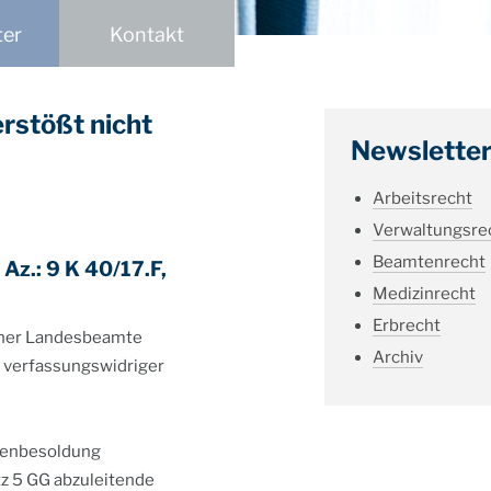
ter
Kontakt
rstößt nicht
Newslette
Arbeitsrecht
Verwaltungsre
Beamtenrecht
Az.: 9 K 40/17.F,
Medizinrecht
Erbrecht
scher Landesbeamte
Archiv
 verfassungswidriger
tenbesoldung
tz 5 GG abzuleitende