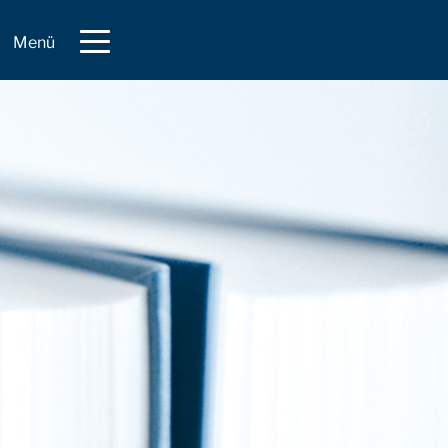
Menü
Kanzlei
Klaus-Thomas Thomsen
Yvonne Bredesen
Britta Wolf
Rechtsgebiete
Arbeitsrecht
Erbrecht
Verwaltungsrecht