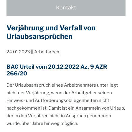
Erbre
Kontakt
Verwa
Verjährung und Verfall von
Mediz
Urlaubsansprüchen
Kontakt
24.01.2023
||
Arbeitsrecht
Seminare
BAG Urteil vom 20.12.2022 Az. 9 AZR
Newslett
266/20
Karriere
Der Urlaubsanspruch eines Arbeitnehmers unterliegt
nicht der Verjährung, wenn der Arbeitgeber seinen
Impress
Hinweis- und Aufforderungsobliegenheiten nicht
Datensch
nachgekommen ist. Damit ist ein Ansammeln von Urlaub,
der in den Vorjahren nicht in Anspruch genommen
wurde, über Jahre hinweg möglich.